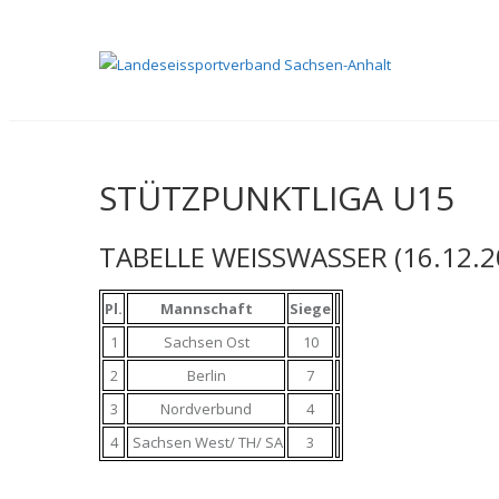
STÜTZPUNKTLIGA U15
TABELLE WEISSWASSER (16.12.2
Pl.
Mannschaft
Siege
1
Sachsen Ost
10
2
Berlin
7
3
Nordverbund
4
4
Sachsen West/ TH/ SA
3