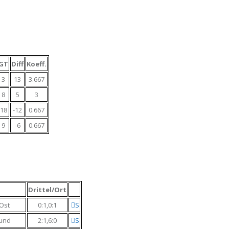
GT
Diff
Koeff.
3
13
3.667
8
5
3
18
-12
0.667
9
-6
0.667
Drittel/Ort
Ost
0:1,0:1
S
und
2:1,6:0
S