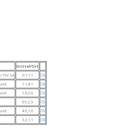
Drittel/Ort
/ TH/ SA
0:1,1:1
S
und
1:1,4:1
S
und
1:0,2:0
S
0:5,2:3
S
und
4:0,1:0
S
3:2,1:1
S