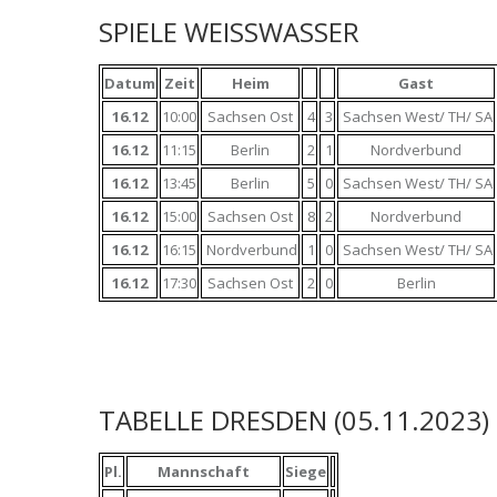
SPIELE WEISSWASSER
Datum
Zeit
Heim
Gast
16.12
10:00
Sachsen Ost
4
3
Sachsen West/ TH/ SA
16.12
11:15
Berlin
2
1
Nordverbund
16.12
13:45
Berlin
5
0
Sachsen West/ TH/ SA
16.12
15:00
Sachsen Ost
8
2
Nordverbund
16.12
16:15
Nordverbund
1
0
Sachsen West/ TH/ SA
16.12
17:30
Sachsen Ost
2
0
Berlin
TABELLE DRESDEN (05.11.2023)
Pl.
Mannschaft
Siege