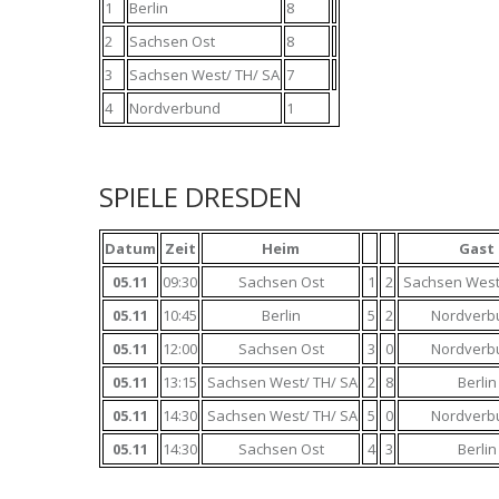
1
Berlin
8
2
Sachsen Ost
8
3
Sachsen West/ TH/ SA
7
4
Nordverbund
1
SPIELE DRESDEN
Datum
Zeit
Heim
Gast
05.11
09:30
Sachsen Ost
1
2
Sachsen West
05.11
10:45
Berlin
5
2
Nordverb
05.11
12:00
Sachsen Ost
3
0
Nordverb
05.11
13:15
Sachsen West/ TH/ SA
2
8
Berlin
05.11
14:30
Sachsen West/ TH/ SA
5
0
Nordverb
05.11
14:30
Sachsen Ost
4
3
Berlin