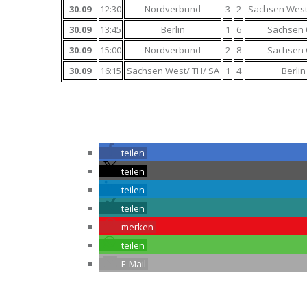
30.09
12:30
Nordverbund
3
2
Sachsen West
30.09
13:45
Berlin
1
6
Sachsen 
30.09
15:00
Nordverbund
2
8
Sachsen 
30.09
16:15
Sachsen West/ TH/ SA
1
4
Berlin
teilen
teilen
teilen
teilen
merken
teilen
E-Mail