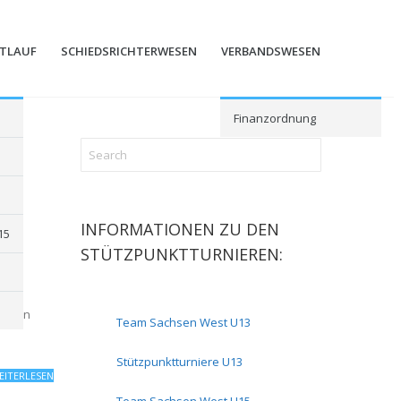
STLAUF
SCHIEDSRICHTERWESEN
VERBANDSWESEN
Finanzordnung
INFORMATIONEN ZU DEN
15
STÜTZPUNKTTURNIEREN:
ännern
Team Sachsen West U13
Stützpunktturniere U13
EITERLESEN