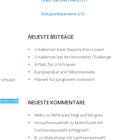
Team Sachsen West U15
Stützpunktturniere U15
NEUESTE BEITRÄGE
2 Hallenser beim Bayerischen Löwen
2 Hallenser bei der November Challenge
4.Platz für U16 Frauen
Europapokal und Silbermedaille
Planert für Junglöwen nominiert
Torhüter
EITERLESEN
NEUESTE KOMMENTARE
Mirko
zu
Riihiranta folgt auf Klingner
levsachsenanhalt
zu
Matschulat mit
Sachsenauswahl erfolgreich
B.
zu
Matschulat mit Sachsenauswahl