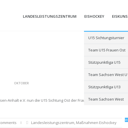
LANDESLEISTUNGSZENTRUM
EISHOCKEY
EISKUN
U15 Sichtungsturnier
Team U15 Frauen Ost
Stützpunktliga U15
Team Sachsen West U
OKTOBER
Stützpunktliga U13
Team Sachsen West
sen-Anhalt e.V. nun die U15 Sichtung Ost der Frauen aus. Was bei den M
W
Comments
Landesleistungszentrum
,
Maßnahmen Eishockey