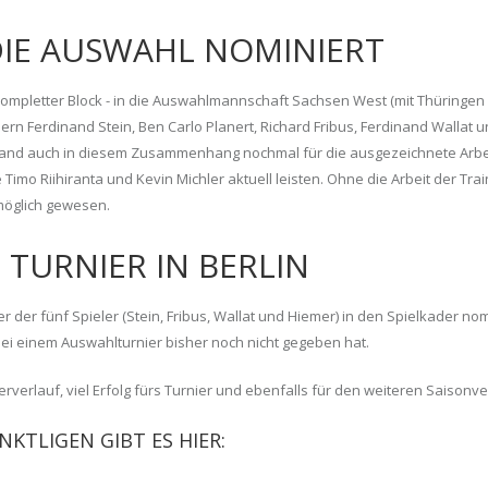
DIE AUSWAHL NOMINIERT
n kompletter Block - in die Auswahlmannschaft Sachsen West (mit Thüringen
rn Ferdinand Stein, Ben Carlo Planert, Richard Fribus, Ferdinand Wallat u
and auch in diesem Zusammenhang nochmal für die ausgezeichnete Arbei
 Timo Riihiranta und Kevin Michler aktuell leisten. Ohne die Arbeit der Tra
 möglich gewesen.
 TURNIER IN BERLIN
r der fünf Spieler (Stein, Fribus, Wallat und Hiemer) in den Spielkader nom
bei einem Auswahlturnier bisher noch nicht gegeben hat.
verlauf, viel Erfolg fürs Turnier und ebenfalls für den weiteren Saisonve
KTLIGEN GIBT ES HIER: