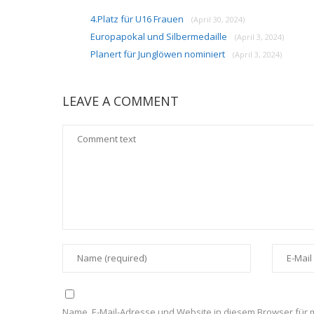
4.Platz für U16 Frauen
(April 30, 2024)
Europapokal und Silbermedaille
(April 3, 2024)
Planert für Junglöwen nominiert
(April 3, 2024)
LEAVE A COMMENT
Name, E-Mail-Adresse und Website in diesem Browser für