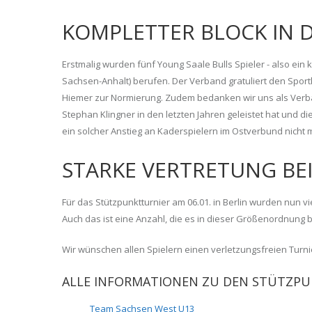
KOMPLETTER BLOCK IN 
Erstmalig wurden fünf Young Saale Bulls Spieler - also ei
Sachsen-Anhalt) berufen. Der Verband gratuliert den Sportle
Hiemer zur Normierung. Zudem bedanken wir uns als Verb
Stephan Klingner in den letzten Jahren geleistet hat und die
ein solcher Anstieg an Kaderspielern im Ostverbund nicht
STARKE VERTRETUNG BEI
Für das Stützpunktturnier am 06.01. in Berlin wurden nun vie
Auch das ist eine Anzahl, die es in dieser Größenordnung 
Wir wünschen allen Spielern einen verletzungsfreien Turnier
ALLE INFORMATIONEN ZU DEN STÜTZPUN
Team Sachsen West U13