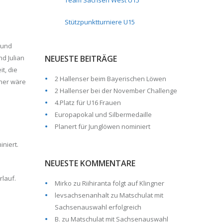
Team Sachsen West U15
Stützpunktturniere U15
 und
nd Julian
NEUESTE BEITRÄGE
t, die
2 Hallenser beim Bayerischen Löwen
iner wäre
2 Hallenser bei der November Challenge
4.Platz für U16 Frauen
Europapokal und Silbermedaille
Planert für Junglöwen nominiert
iniert.
NEUESTE KOMMENTARE
rlauf.
Mirko
zu
Riihiranta folgt auf Klingner
levsachsenanhalt
zu
Matschulat mit
Sachsenauswahl erfolgreich
B.
zu
Matschulat mit Sachsenauswahl