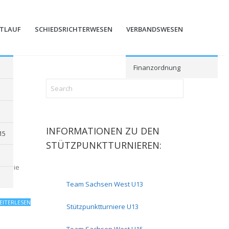
STLAUF
SCHIEDSRICHTERWESEN
VERBANDSWESEN
Finanzordnung
INFORMATIONEN ZU DEN
15
STÜTZPUNKTTURNIEREN:
andemie
Team Sachsen West U13
EITERLESEN
Stützpunktturniere U13