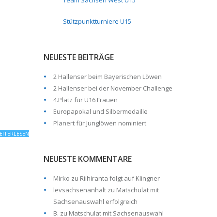
Team Sachsen West U15
Stützpunktturniere U15
NEUESTE BEITRÄGE
2 Hallenser beim Bayerischen Löwen
2 Hallenser bei der November Challenge
4.Platz für U16 Frauen
Europapokal und Silbermedaille
Planert für Junglöwen nominiert
EITERLESEN
NEUESTE KOMMENTARE
Mirko
zu
Riihiranta folgt auf Klingner
levsachsenanhalt
zu
Matschulat mit
Sachsenauswahl erfolgreich
B.
zu
Matschulat mit Sachsenauswahl