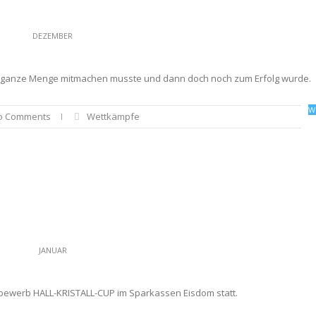
DEZEMBER
ine ganze Menge mitmachen musste und dann doch noch zum Erfolg wurde.
W
o Comments
Wettkämpfe
JANUAR
ttbewerb HALL-KRISTALL-CUP im Sparkassen Eisdom statt.