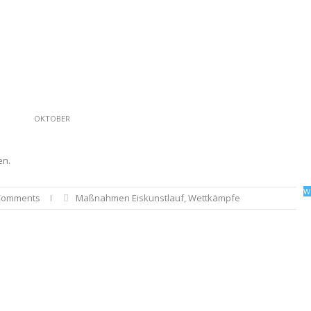
OKTOBER
en.
W
Comments
Maßnahmen Eiskunstlauf
,
Wettkämpfe