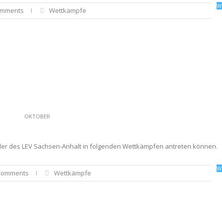
W
omments
Wettkämpfe
OKTOBER
tler des LEV Sachsen-Anhalt in folgenden Wettkämpfen antreten können.
W
Comments
Wettkämpfe