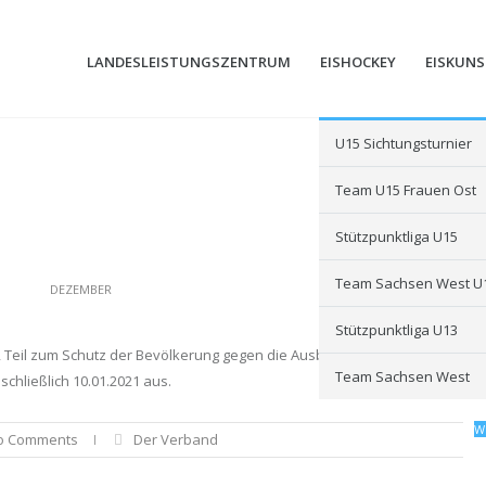
LANDESLEISTUNGSZENTRUM
EISHOCKEY
EISKUN
U15 Sichtungsturnier
Team U15 Frauen Ost
Stützpunktliga U15
Team Sachsen West U
DEZEMBER
Stützpunktliga U13
n, Teil zum Schutz der Bevölkerung gegen die Ausbreitung der Covid-19 P
Team Sachsen West
schließlich 10.01.2021 aus.
W
o Comments
Der Verband